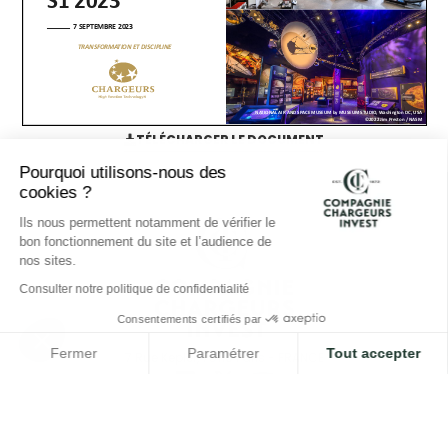
TÉLÉCHARGER LE DOCUMENT
Pourquoi utilisons-nous des
cookies ?
Ils nous permettent notamment de vérifier le
bon fonctionnement du site et l’audience de
nos sites.
Consulter notre politique de confidentialité
Consentements certifiés par
Fermer
Paramétrer
Tout accepter
7 Rue Kepler, 75116 Paris - FRANCE
Plateforme de Gestion du Consentement : Personnalisez vos O
Axeptio consent
Notre plateforme vous permet d'adapter et de gérer vos paramètr
0033 (0)1 47 04 13 40
Formulaire de contact