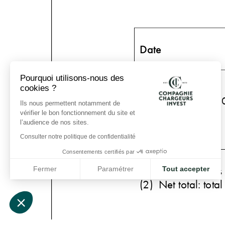
Pourquoi utilisons-nous des
cookies ?
Ils nous permettent notamment de
vérifier le bon fonctionnement du site et
l’audience de nos sites.
Consulter notre politique de confidentialité
Consentements certifiés par
Fermer
Paramétrer
Tout accepter
Plateforme de Gestion du Consentement : Personnalisez vo
Axeptio consent
Notre plateforme vous permet d'adapter et de gérer vos param