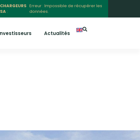
CHARGEURS
Erreur : Impossible de récupérer les
SA
:
données.
Investisseurs
Actualités