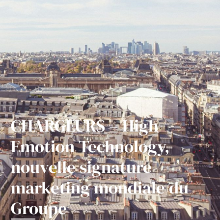
CHARGEURS – High
Emotion Technology,
nouvelle signature
marketing mondiale du
Groupe