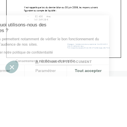
Pourquoi utilisons-nous des
cookies ?
Ils nous permettent notamment de vérifier le
bon fonctionnement du site et l’audience de
nos sites.
Consulter notre politique de confidentialité
Consentements certifiés par
TÉLÉCHARGER LE DOCUMENT
Fermer
Paramétrer
Tout accepter
Plateforme de Gestion du Consentement : Personnalisez vos O
Axeptio consent
Notre plateforme vous permet d'adapter et de gérer vos paramètr
7 Rue Kepler, 75116 Paris - FRANCE