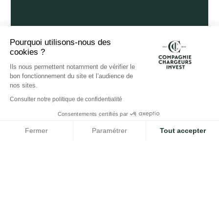
Pourquoi utilisons-nous des
cookies ?
Ils nous permettent notamment de vérifier le
bon fonctionnement du site et l’audience de
nos sites.
Consulter notre politique de confidentialité
Consentements certifiés par
Fermer
Paramétrer
Tout accepter
Plateforme de Gestion du Consentement : Personnalisez vos O
Axeptio consent
Notre plateforme vous permet d'adapter et de gérer vos paramètr